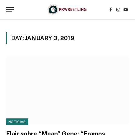
Facebook
Instagr
YouT
DAY:
JANUARY 3, 2019
NOTICIAS
Flair sobre “Mean” Gene: “Eramos