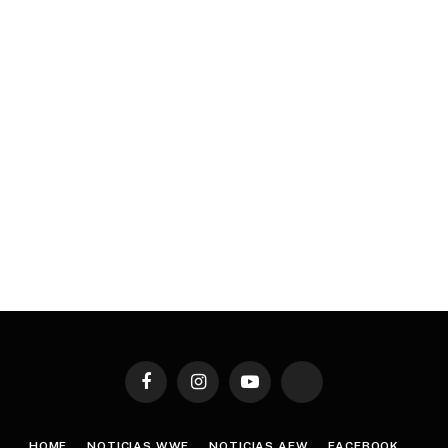
Facebook
Instagram
YouTube
TikTok
HOME
NOTICIAS WWE
NOTICIAS AEW
FACEBOOK