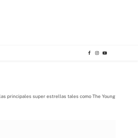
Facebook
Instagram
YouTube
TikTok
las principales super estrellas tales como The Young