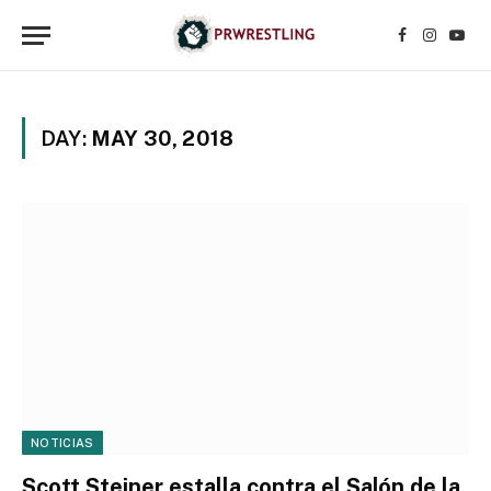
Facebook
Instagr
YouT
DAY:
MAY 30, 2018
NOTICIAS
Scott Steiner estalla contra el Salón de la