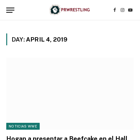
Facebook
Instagr
YouT
DAY:
APRIL 4, 2019
NOTICIAS WWE
Hogan a presentar a Beefcake en el Hall