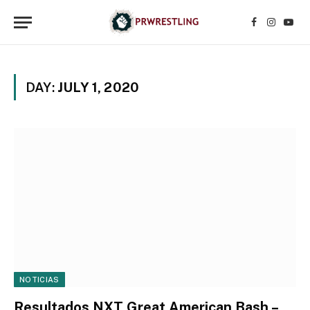
Facebook
Instagr
YouT
DAY:
JULY 1, 2020
NOTICIAS
Resultados NXT Great American Bash –