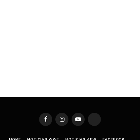
Facebook
Instagram
YouTube
TikTok
HOME
NOTICIAS WWE
NOTICIAS AEW
FACEBOOK