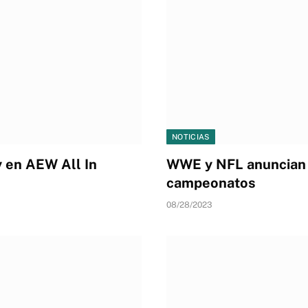
NOTICIAS
 en AEW All In
WWE y NFL anuncian e
campeonatos
08/28/2023