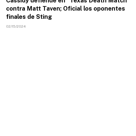
Cassidy defiende en “Texas Death Match”
contra Matt Taven; Oficial los oponentes
finales de Sting
02/15/2024