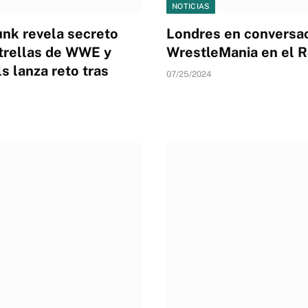
NOTICIAS
nk revela secreto
Londres en conversa
trellas de WWE y
WrestleMania en el R
 lanza reto tras
07/25/2024