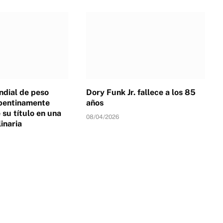
dial de peso
Dory Funk Jr. fallece a los 85
pentinamente
años
su título en una
08/04/2026
linaria