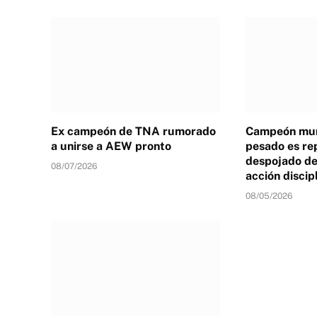
Ex campeón de TNA rumorado
Campeón mun
a unirse a AEW pronto
pesado es re
despojado de 
08/07/2026
acción discip
08/05/2026