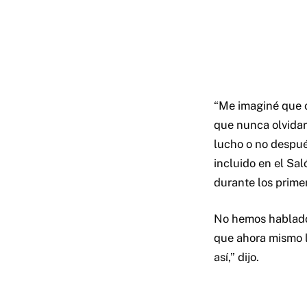
“Me imaginé que o
que nunca olvidaro
lucho o no despué
incluido en el S
durante los prime
No hemos hablado 
que ahora mismo l
así,” dijo.