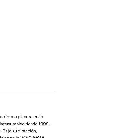
ataforma pionera en la
ninterrumpida desde 1999,
. Bajo su dirección,
ticias de la WWE, WCW,