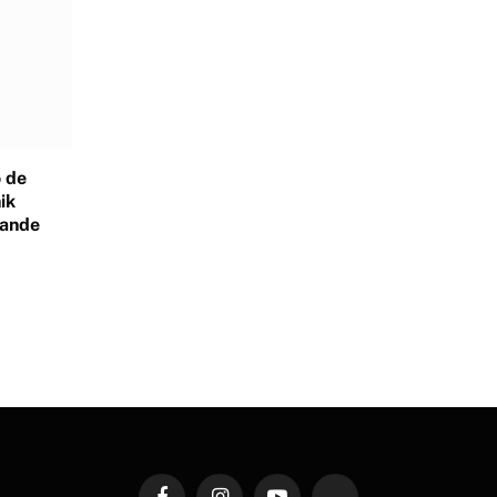
 de
ik
rande