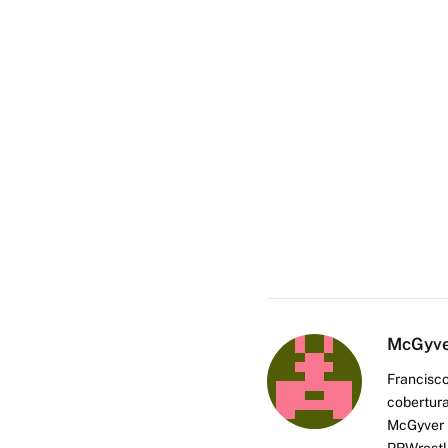
McGyv
Francisco
cobertura
McGyver h
PRWrestli