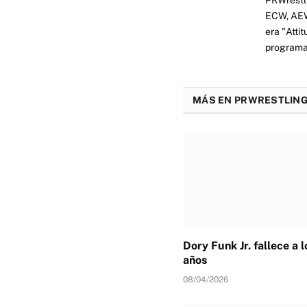
ECW, AEW 
era "Atti
programas
MÁS EN PRWRESTLING
Dory Funk Jr. fallece a 
años
08/04/2026