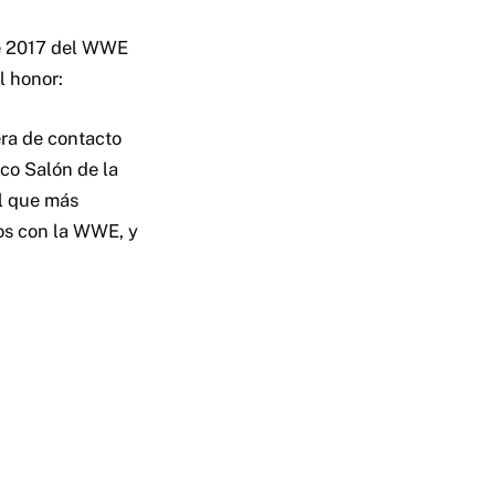
e 2017 del WWE
l honor:
ra de contacto
ico Salón de la
el que más
ños con la WWE, y