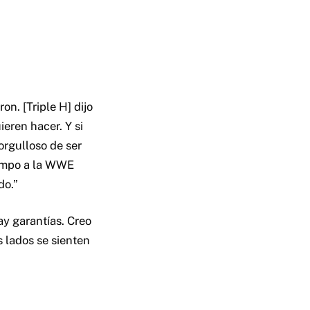
n. [Triple H] dijo
ieren hacer. Y si
orgulloso de ser
iempo a la WWE
do.”
y garantías. Creo
 lados se sienten