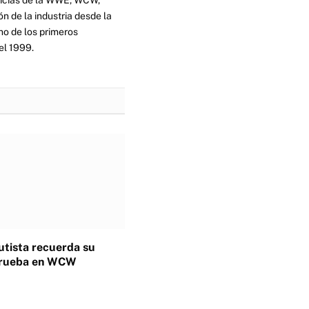
n de la industria desde la
no de los primeros
el 1999.
tista recuerda su
 prueba en WCW