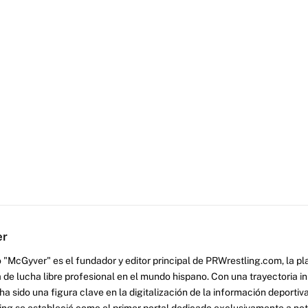
er
 "McGyver" es el fundador y editor principal de PRWrestling.com, la pl
 de lucha libre profesional en el mundo hispano. Con una trayectoria i
a sido una figura clave en la digitalización de la información deportiva
ng se estableció como el primer portal dedicado exclusivamente a no