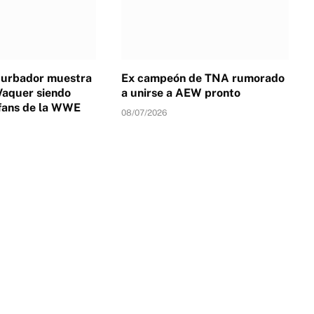
turbador muestra
Ex campeón de TNA rumorado
Vaquer siendo
a unirse a AEW pronto
fans de la WWE
08/07/2026