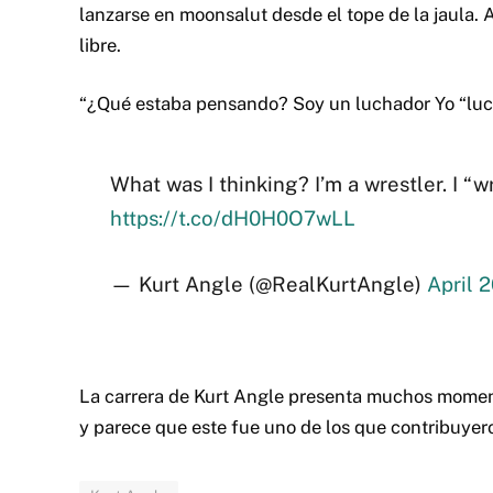
lanzarse en moonsalut desde el tope de la jaula. 
libre.
“¿Qué estaba pensando? Soy un luchador Yo “luch
What was I thinking? I’m a wrestler. I “w
https://t.co/dH0H0O7wLL
— Kurt Angle (@RealKurtAngle)
April 2
La carrera de Kurt Angle presenta muchos momen
y parece que este fue uno de los que contribuyer