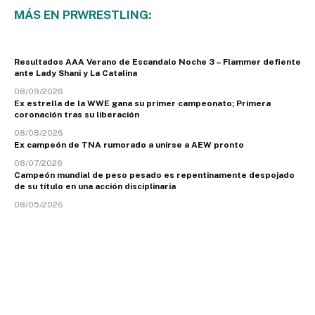
MÁS EN PRWRESTLING:
Resultados AAA Verano de Escandalo Noche 3 – Flammer defiente
ante Lady Shani y La Catalina
08/09/2026
Ex estrella de la WWE gana su primer campeonato; Primera
coronación tras su liberación
08/08/2026
Ex campeón de TNA rumorado a unirse a AEW pronto
08/07/2026
Campeón mundial de peso pesado es repentinamente despojado
de su título en una acción disciplinaria
08/05/2026