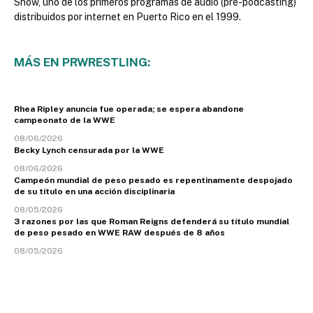
Show, uno de los primeros programas de audio (pre-podcasting)
distribuidos por internet en Puerto Rico en el 1999.
MÁS EN PRWRESTLING:
Rhea Ripley anuncia fue operada; se espera abandone
campeonato de la WWE
08/06/2026
Becky Lynch censurada por la WWE
08/06/2026
Campeón mundial de peso pesado es repentinamente despojado
de su título en una acción disciplinaria
08/05/2026
3 razones por las que Roman Reigns defenderá su título mundial
de peso pesado en WWE RAW después de 8 años
08/05/2026