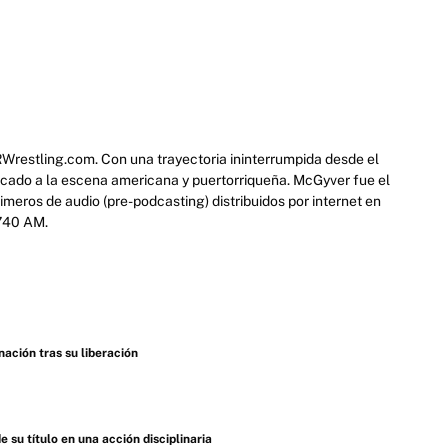
RWrestling.com. Con una trayectoria ininterrumpida desde el
icado a la escena americana y puertorriqueña. McGyver fue el
eros de audio (pre-podcasting) distribuidos por internet en
 740 AM.
ación tras su liberación
u título en una acción disciplinaria