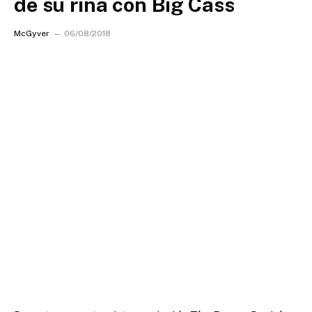
de su riña con Big Cass
McGyver
06/08/2018