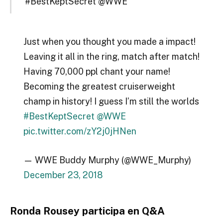
#BestKeptSecret @WWE “
Just when you thought you made a impact!
Leaving it all in the ring, match after match!
Having 70,000 ppl chant your name!
Becoming the greatest cruiserweight
champ in history! I guess I’m still the worlds
#BestKeptSecret
@WWE
pic.twitter.com/zY2j0jHNen
— WWE Buddy Murphy (@WWE_Murphy)
December 23, 2018
Ronda Rousey participa en Q&A