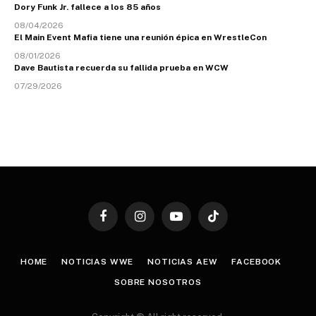
Dory Funk Jr. fallece a los 85 años
08/04/2026
El Main Event Mafia tiene una reunión épica en WrestleCon
08/01/2026
Dave Bautista recuerda su fallida prueba en WCW
07/29/2026
Facebook
Instagram
YouTube
TikTok
HOME
NOTICIAS WWE
NOTICIAS AEW
FACEBOOK
SOBRE NOSOTROS