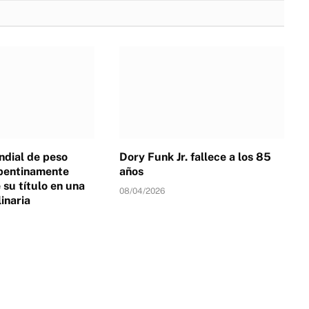
dial de peso
Dory Funk Jr. fallece a los 85
pentinamente
años
su título en una
08/04/2026
linaria