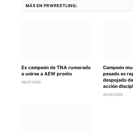
MÁS EN PRWRESTLING:
Ex campeón de TNA rumorado
Campeón mun
a unirse a AEW pronto
pesado es re
despojado de 
08/07/2026
acción discip
08/05/2026