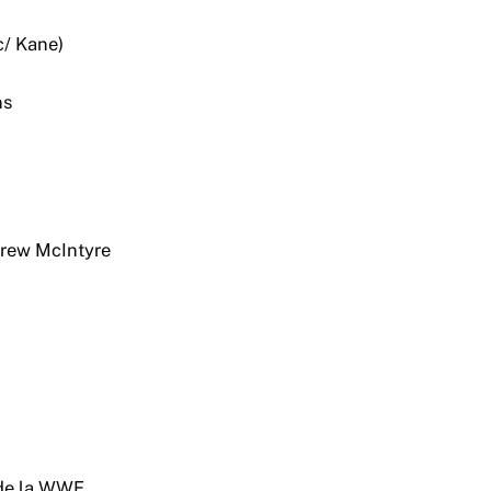
c/ Kane)
ns
Drew McIntyre
 de la WWE