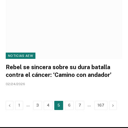
NOTICIAS AEW
Rebel se sincera sobre su dura batalla
contra el cáncer: ‘Camino con andador’
02/24/2026
Previous
…
…
Next
1
3
4
5
6
7
167