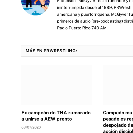
Francisco "McGyver" es el fundador y ed
ininterrumpida desde el 1999, PRWrestli
americana y puertorriqueña. McGyver fu
primeros de audio (pre-podcasting) distr
Radio Puerto Rico 740 AM.
MÁS EN PRWRESTLING:
Ex campeón de TNA rumorado
Campeón mun
a unirse a AEW pronto
pesado es re
despojado de 
08/07/2026
acción discip