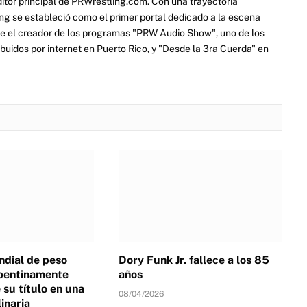
itor principal de PRWrestling.com. Con una trayectoria
ng se estableció como el primer portal dedicado a la escena
e el creador de los programas "PRW Audio Show", uno de los
ibuidos por internet en Puerto Rico, y "Desde la 3ra Cuerda" en
dial de peso
Dory Funk Jr. fallece a los 85
pentinamente
años
su título en una
08/04/2026
linaria