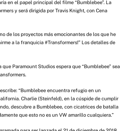
ía en el papel principal del filme “Bumblebee”. La
ormers y será dirigida por Travis Knight, con Cena
“Uno de los proyectos más emocionantes de los que he
irme a la franquicia #Transformers!” Los detalles de
ona que Paramount Studios espera que “Bumblebee” sea
ransformers.
 describe: “Bumblebee encuentra refugio en un
ifornia. Charlie (Steinfeld), en la cúspide de cumplir
undo, descubre a Bumblebee, con cicatrices de batalla
idamente que esto no es un VW amarillo cualquiera.”
gramada para ser lanzada el 21 de diciembre de 2018.