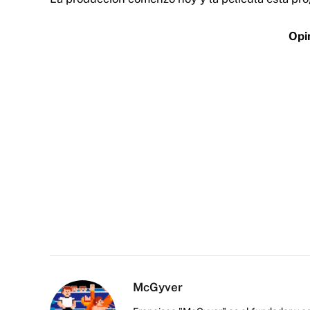
Opi
McGyver