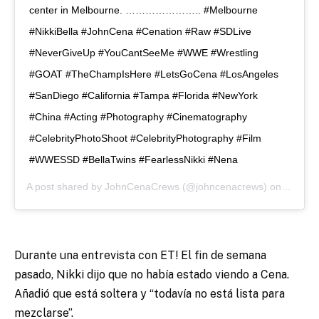
center in Melbourne. ………………….. #Melbourne
#NikkiBella #JohnCena #Cenation #Raw #SDLive
#NeverGiveUp #YouCantSeeMe #WWE #Wrestling
#GOAT #TheChampIsHere #LetsGoCena #LosAngeles
#SanDiego #California #Tampa #Florida #NewYork
#China #Acting #Photography #Cinematography
#CelebrityPhotoShoot #CelebrityPhotography #Film
#WWESSD #BellaTwins #FearlessNikki #Nena
A post shared by
JohnCenaCrews
(@johncenacrews) on
Oct 6, 
Durante una entrevista con ET! El fin de semana
pasado, Nikki dijo que no había estado viendo a Cena.
Añadió que está soltera y “todavía no está lista para
mezclarse”.