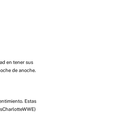
dad en tener sus
anoche de anoche.
ntimiento. Estas
@MsCharlotteWWE)