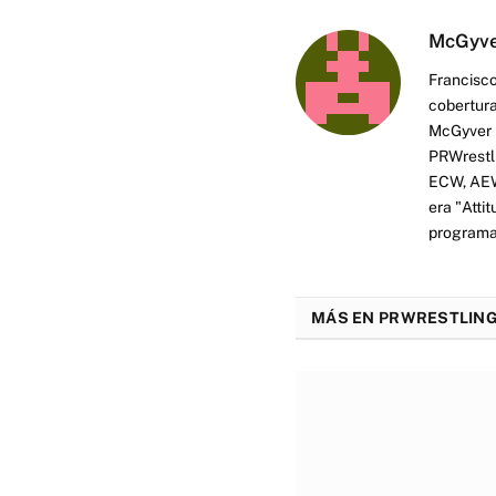
McGyv
Francisco
cobertura
McGyver h
PRWrestli
ECW, AEW 
era "Atti
programas
MÁS EN PRWRESTLING