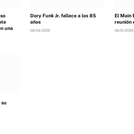
eso
Dory Funk Jr. fallece a los 85
El Main 
nte
años
reunión 
en una
08/04/2026
08/01/2026
 su