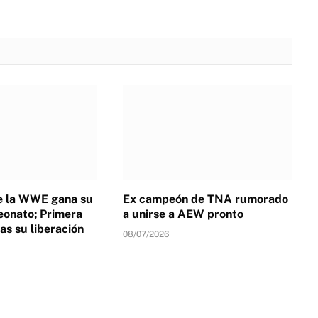
de la WWE gana su
Ex campeón de TNA rumorado
onato; Primera
a unirse a AEW pronto
as su liberación
08/07/2026