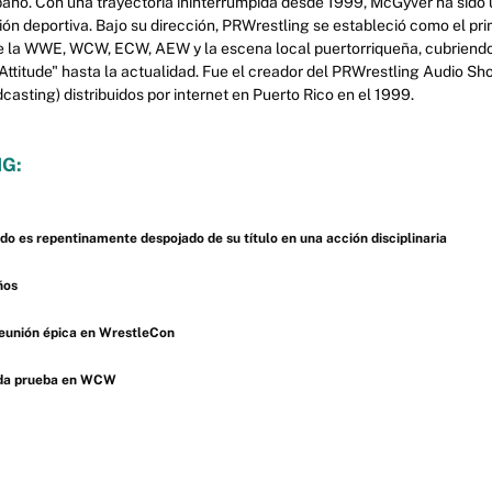
pano. Con una trayectoria ininterrumpida desde 1999, McGyver ha sido u
ción deportiva. Bajo su dirección, PRWrestling se estableció como el pr
e la WWE, WCW, ECW, AEW y la escena local puertorriqueña, cubriendo 
 "Attitude" hasta la actualidad. Fue el creador del PRWrestling Audio Sh
asting) distribuidos por internet en Puerto Rico en el 1999.
G:
 es repentinamente despojado de su título en una acción disciplinaria
ños
reunión épica en WrestleCon
lida prueba en WCW