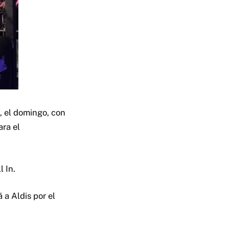
, el domingo, con
ara el
l In.
 a Aldis por el