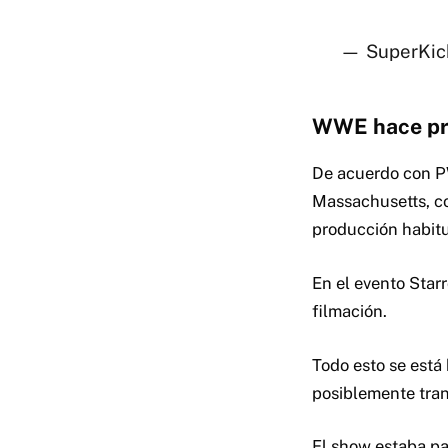
— SuperKick
WWE hace pr
De acuerdo con P
Massachusetts, c
producción habitu
En el evento Star
filmación.
Todo esto se está
posiblemente tra
El show estaba pa