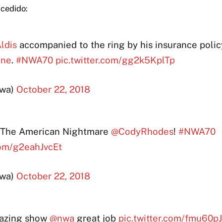
cedido:
ldis
accompanied to the ring by his insurance polic
ine
.
#NWA70
pic.twitter.com/gg2k5KplTp
wa)
October 22, 2018
 The American Nightmare
@CodyRhodes
!
#NWA70
com/g2eahJvcEt
wa)
October 22, 2018
azing show
@nwa
great job
pic.twitter.com/fmu60p