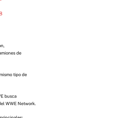
8
on,
amiones de
 mismo tipo de
WE busca
 del WWE Network.
principales: