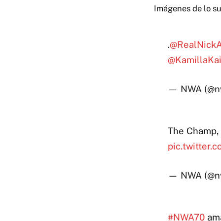
Imágenes de lo su
.
@RealNickA
@KamillaKa
— NWA (@n
The Champ,
pic.twitter.
— NWA (@n
#NWA70
am