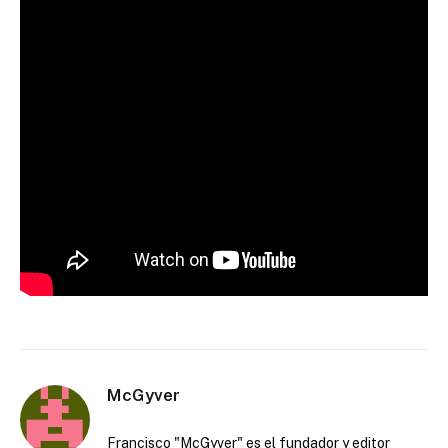
McGyver
Francisco "McGyver" es el fundador y editor