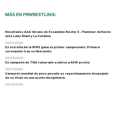
MÁS EN PRWRESTLING:
Resultados AAA Verano de Escandalo Noche 3 – Flammer defiente
ante Lady Shani y La Catalina
08/09/2026
Ex estrella de la WWE gana su primer campeonato; Primera
coronación tras su liberación
08/08/2026
Ex campeón de TNA rumorado a unirse a AEW pronto
08/07/2026
Campeón mundial de peso pesado es repentinamente despojado
de su título en una acción disciplinaria
08/05/2026