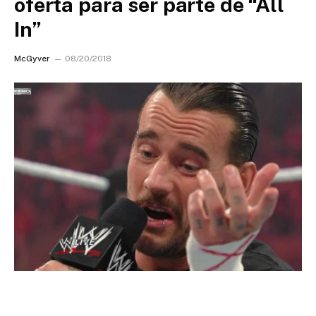
oferta para ser parte de “All
In”
McGyver
08/20/2018