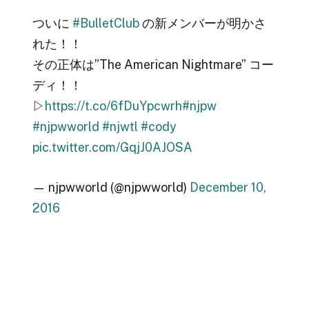
ついに
#BulletClub
の新メンバーが明かさ
れた！！
その正体は”The American Nightmare” コー
ディ！！
▷
https://t.co/6fDuYpcwrh
#njpw
#njpwworld
#njwtl
#cody
pic.twitter.com/GqjJ0AJOSA
— njpwworld (@njpwworld)
December 10,
2016