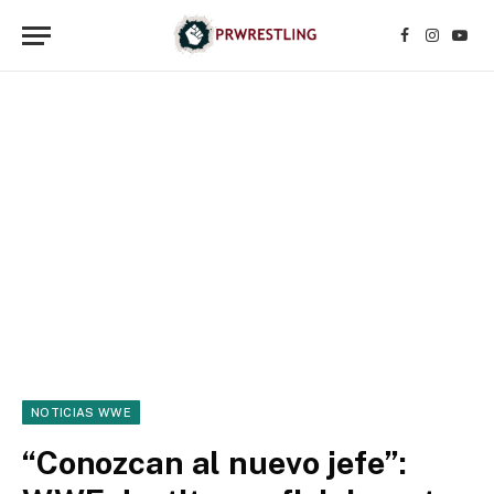
Facebook
Instagr
YouT
NOTICIAS WWE
“Conozcan al nuevo jefe”: