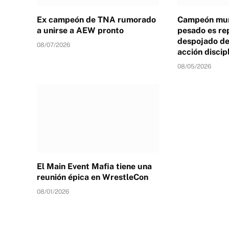
Ex campeón de TNA rumorado
Campeón mun
a unirse a AEW pronto
pesado es re
despojado de 
08/07/2026
acción discip
08/05/2026
El Main Event Mafia tiene una
reunión épica en WrestleCon
08/01/2026