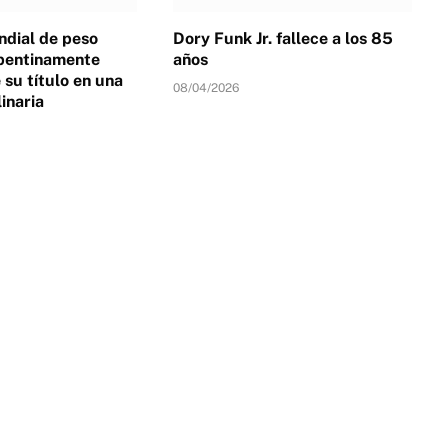
dial de peso
Dory Funk Jr. fallece a los 85
pentinamente
años
su título en una
08/04/2026
linaria