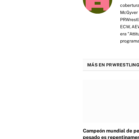
cobertura
McGyver h
PRWrestli
ECW, AEW 
era "Atti
programas
MÁS EN PRWRESTLING
Campeón mundial de p
pesado es repentiname