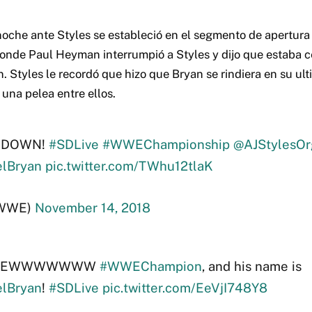
noche ante Styles se estableció en el segmento de apertu
donde Paul Heyman interrumpió a Styles y dijo que estaba c
 Styles le recordó que hizo que Bryan se rindiera en su ul
a una pelea entre ellos.
ll DOWN!
#SDLive
#WWEChampionship
@AJStylesOr
lBryan
pic.twitter.com/TWhu12tlaK
WWE)
November 14, 2018
a NEWWWWWWW
#WWEChampion
, and his name is
lBryan
!
#SDLive
pic.twitter.com/EeVjI748Y8