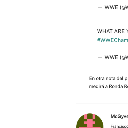
— WWE (@
WHAT ARE 
#WWEChamp
— WWE (@
En otra nota del 
medirá a Ronda Ro
McGyv
Francisco