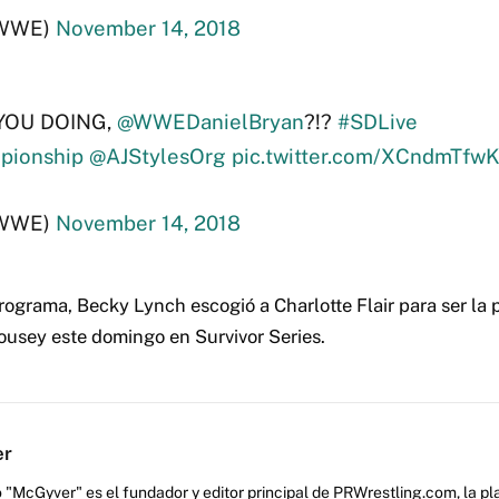
WWE)
November 14, 2018
YOU DOING,
@WWEDanielBryan
?!?
#SDLive
ionship
@AJStylesOrg
pic.twitter.com/XCndmTfw
WWE)
November 14, 2018
programa, Becky Lynch escogió a Charlotte Flair para ser la
usey este domingo en Survivor Series.
er
 "McGyver" es el fundador y editor principal de PRWrestling.com, la pl