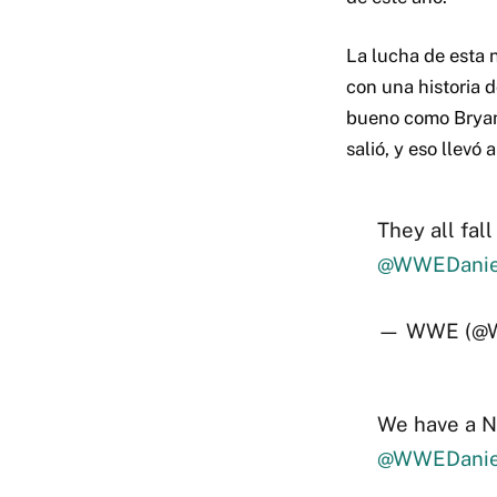
La lucha de esta 
con una historia 
bueno como Bryan.
salió, y eso llevó 
They all fa
@WWEDanie
— WWE (@
We have 
@WWEDanie