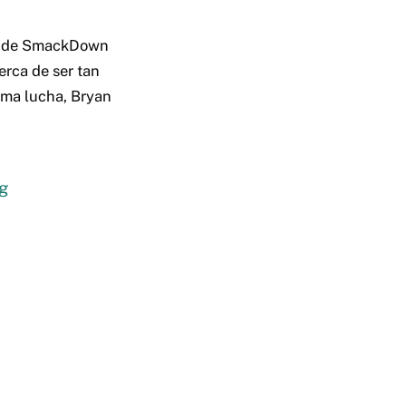
ra de SmackDown
erca de ser tan
tima lucha, Bryan
g