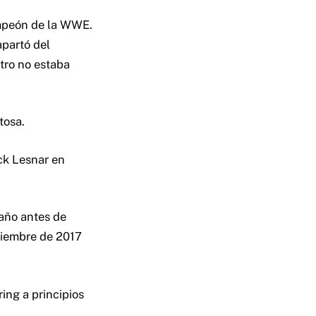
ampeón de la WWE.
apartó del
itro no estaba
tosa.
ck Lesnar en
año antes de
oviembre de 2017
ing a principios