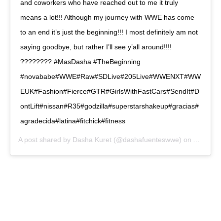
and coworkers who have reached out to me it truly
means a lot!!! Although my journey with WWE has come
to an end it’s just the beginning!!! I most definitely am not
saying goodbye, but rather I’ll see y’all around!!!!
???????? #MasDasha #TheBeginning
#novababe#WWE#Raw#SDLive#205Live#WWENXT#WW
EUK#Fashion#Fierce#GTR#GirlsWithFastCars#SendIt#D
ontLift#nissan#R35#godzilla#superstarshakeup#gracias#
agradecida#latina#fitchick#fitness
A post shared by
Dasha Kuret
(@dashafuenteswwe) on
Apr 15, 