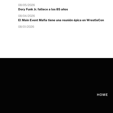
08/05/2026
Dory Funk Jr. fallece a los 85 años
08/04/2026
El Main Event Mafia tiene una reunión épica en WrestleCon
08/01/2026
HOME