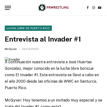
Facebook
Instagr
YouT
LUCHA LIBRE DE PUERTO RICO
Entrevista al Invader #1
McGyver
02/04/2000
A continuación nuestra entrevista a José Huertas
Gonzalez, mejor conocido en la lucha libre boricua
como El Invader #1. Esta entrevista se llevó a cabo en
el año 2000 desde las oficinas de WWC en Santurce,
Puerto Rico.
McGyver: Hoy tenemos a un invitado muy especial y se
trata del Invader #1, como esta?