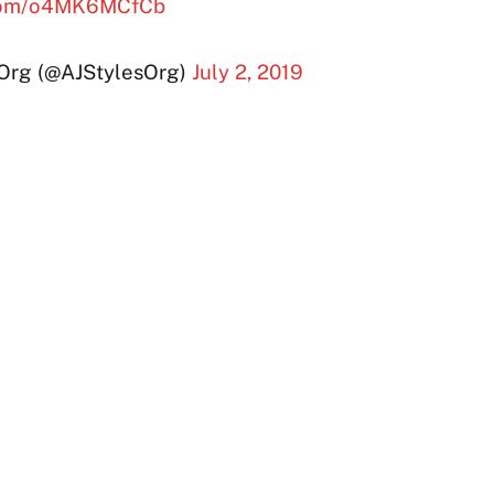
r.com/o4MK6MCfCb
Org (@AJStylesOrg)
July 2, 2019