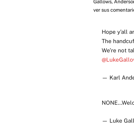
Gallows, Anderson
ver sus comentari
Hope y’all ar
The handcuff
We’re not t
@LukeGall
— Karl And
NONE…Welco
— Luke Gal