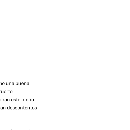
omo una buena
fuerte
iran este otoño.
aban descontentos