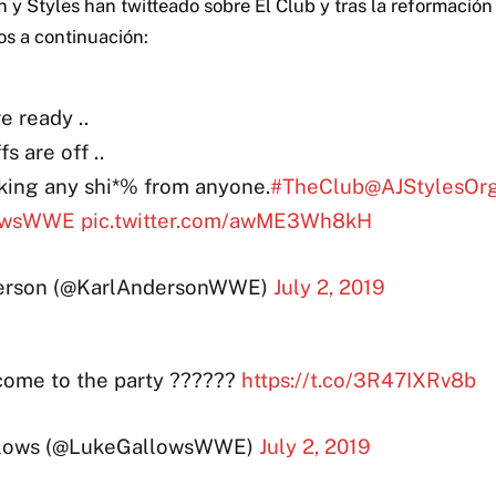
 y Styles han twitteado sobre El Club y tras la reformació
os a continuación:
e ready ..
s are off ..
aking any shi*% from anyone.
#TheClub
@AJStylesOr
owsWWE
pic.twitter.com/awME3Wh8kH
erson (@KarlAndersonWWE)
July 2, 2019
me to the party ??????
https://t.co/3R47IXRv8b
lows (@LukeGallowsWWE)
July 2, 2019