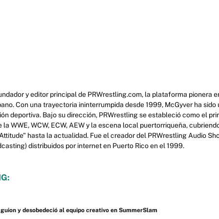
ndador y editor principal de PRWrestling.com, la plataforma pionera en
pano. Con una trayectoria ininterrumpida desde 1999, McGyver ha sido u
ción deportiva. Bajo su dirección, PRWrestling se estableció como el pr
e la WWE, WCW, ECW, AEW y la escena local puertorriqueña, cubriendo 
 "Attitude" hasta la actualidad. Fue el creador del PRWrestling Audio Sh
asting) distribuidos por internet en Puerto Rico en el 1999.
G:
l guion y desobedeció al equipo creativo en SummerSlam