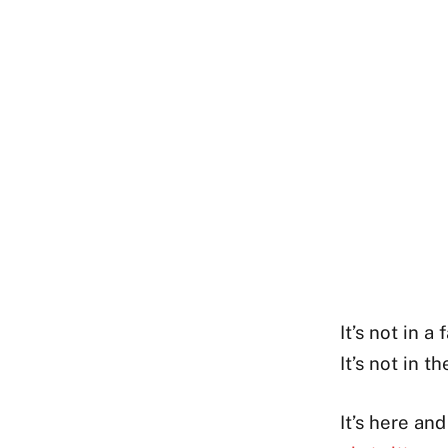
It’s not in a 
It’s not in t
It’s here an