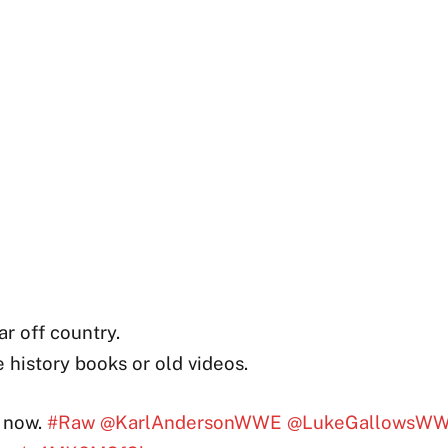
far off country.
he history books or old videos.
d now.
#Raw
@KarlAndersonWWE
@LukeGallowsW