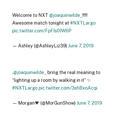
Welcome to NXT
@joaquinwilde_
!!!!!
Awesome match tonight at
#NXTLargo
pic.twitter.com/FpFIs0IW6P
— Ashley (@AshleyLiz39)
June 7, 2019
.
@joaquinwilde_
bring the real meaning to
“lighting up a room by walking in it” ✨
#NXTLargo
pic.twitter.com/3shBxoAcqi
— Morgan💗 (@MorGunShow)
June 7, 2019