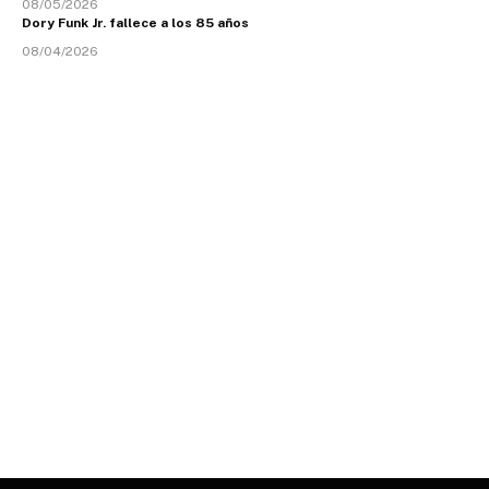
08/05/2026
Dory Funk Jr. fallece a los 85 años
08/04/2026