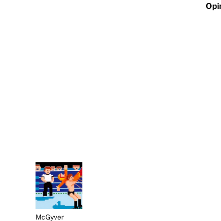
Opi
McGyver