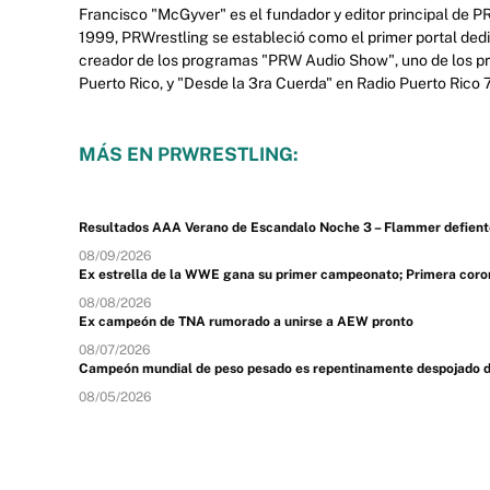
Francisco "McGyver" es el fundador y editor principal de P
1999, PRWrestling se estableció como el primer portal ded
creador de los programas "PRW Audio Show", uno de los prim
Puerto Rico, y "Desde la 3ra Cuerda" en Radio Puerto Rico
MÁS EN PRWRESTLING:
Resultados AAA Verano de Escandalo Noche 3 – Flammer defiente
08/09/2026
Ex estrella de la WWE gana su primer campeonato; Primera coron
08/08/2026
Ex campeón de TNA rumorado a unirse a AEW pronto
08/07/2026
Campeón mundial de peso pesado es repentinamente despojado de s
08/05/2026