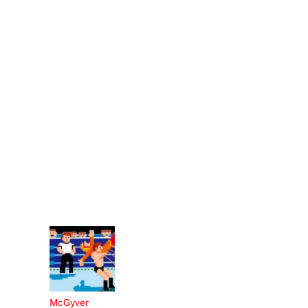
McGyver