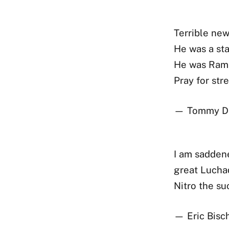
Terrible new
He was a st
He was Rams
Pray for str
— Tommy D
I am saddene
great Lucha
Nitro the su
— Eric Bisc