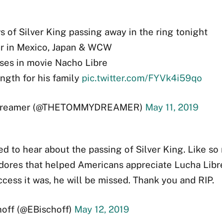
s of Silver King passing away in the ring tonight
ar in Mexico, Japan & WCW
es in movie Nacho Libre
ength for his family
pic.twitter.com/FYVk4i59qo
reamer (@THETOMMYDREAMER)
May 11, 2019
d to hear about the passing of Silver King. Like so
dores that helped Americans appreciate Lucha Lib
ccess it was, he will be missed. Thank you and RIP.
hoff (@EBischoff)
May 12, 2019