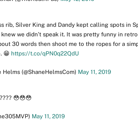
s rib, Silver King and Dandy kept calling spots in 
knew we didn’t speak it. It was pretty funny in retr
out 30 words then shoot me to the ropes for a simp
. 😁
https://t.co/qPN0q22QdU
e Helms (@ShaneHelmsCom)
May 11, 2019
????? 😳😳😳
he305MVP)
May 11, 2019