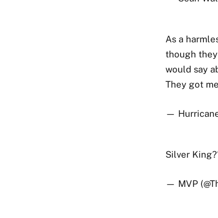
As a harmles
though they 
would say ab
They got me
— Hurrican
Silver King
— MVP (@T