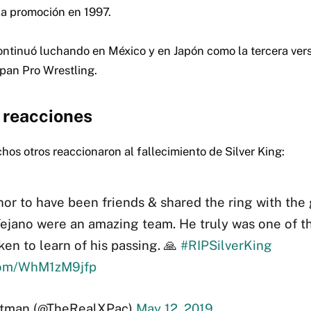
la promoción en 1997.
tinuó luchando en México y en Japón como la tercera vers
pan Pro Wrestling.
 reacciones
os otros reaccionaron al fallecimiento de Silver King:
nor to have been friends & shared the ring with the 
Tejano were an amazing team. He truly was one of t
ken to learn of his passing. 🙏
#RIPSilverKing
.com/WhM1zM9jfp
tman (@TheRealXPac)
May 12, 2019