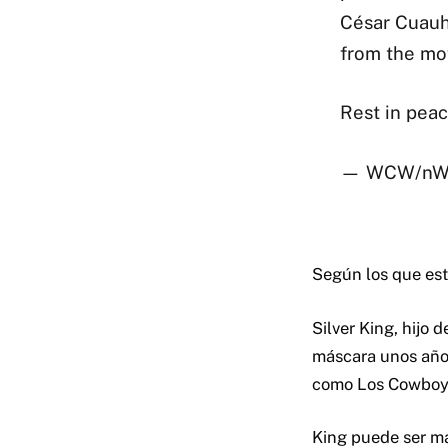
César Cuauh
from the mo
Rest in pea
— WCW/nWo
Según los que est
Silver King, hijo
máscara unos años
como Los Cowboy
King puede ser má