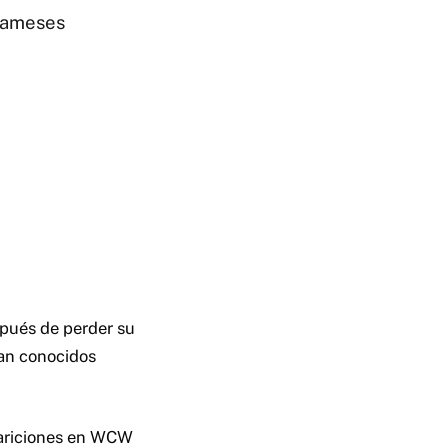
Rameses
spués de perder su
ran conocidos
pariciones en WCW