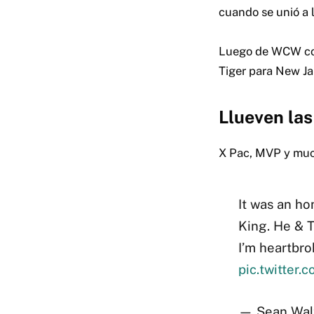
cuando se unió a 
Luego de WCW con
Tiger para New Ja
Llueven las
X Pac, MVP y much
It was an ho
King. He & 
I’m heartbro
pic.twitter
— Sean Wal