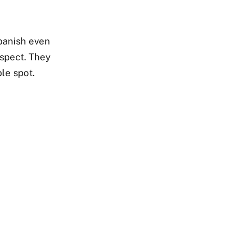
Spanish even
ospect. They
le spot.