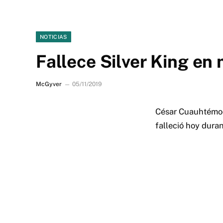
NOTICIAS
Fallece Silver King en
McGyver
05/11/2019
César Cuauhtémoc 
falleció hoy duran