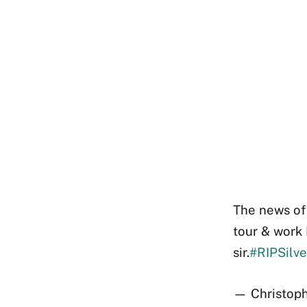
The news of 
tour & work 
sir.
#RIPSilv
— Christoph