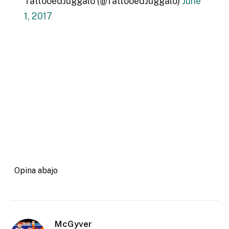
TattooedJuggalo (@TattooedJuggalo)
June
1, 2017
Opina abajo
McGyver