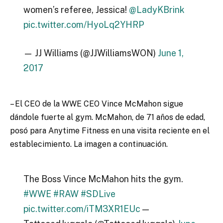
women’s referee, Jessica!
@LadyKBrink
pic.twitter.com/HyoLq2YHRP
— JJ Williams (@JJWilliamsWON)
June 1,
2017
– El CEO de la WWE CEO Vince McMahon sigue
dándole fuerte al gym. McMahon, de 71 años de edad,
posó para Anytime Fitness en una visita reciente en el
establecimiento. La imagen a continuación.
The Boss Vince McMahon hits the gym.
#WWE
#RAW
#SDLive
pic.twitter.com/iTM3XR1EUc
—