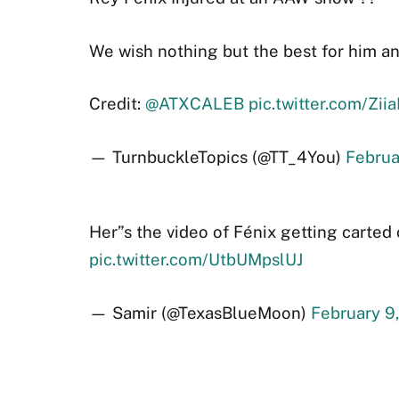
We wish nothing but the best for him a
Credit:
@ATXCALEB
pic.twitter.com/Zi
— TurnbuckleTopics (@TT_4You)
Februa
Her”s the video of Fénix getting carted 
pic.twitter.com/UtbUMpslUJ
— Samir (@TexasBlueMoon)
February 9