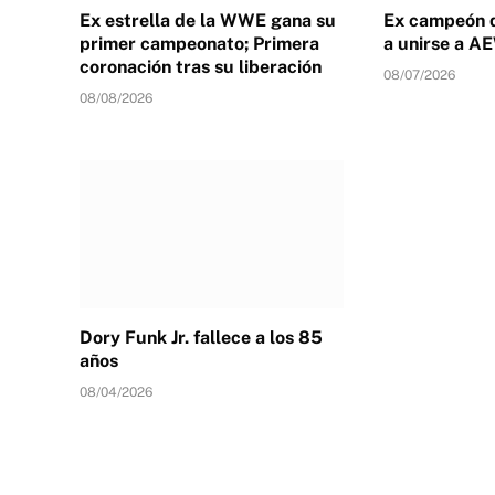
Ex estrella de la WWE gana su
Ex campeón 
primer campeonato; Primera
a unirse a A
coronación tras su liberación
08/07/2026
08/08/2026
Dory Funk Jr. fallece a los 85
años
08/04/2026