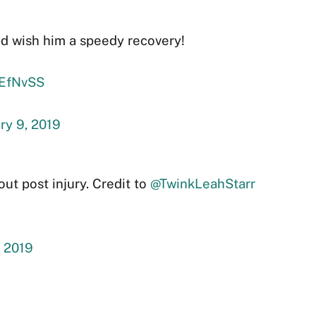
nd wish him a speedy recovery!
iaEfNvSS
ry 9, 2019
out post injury. Credit to
@TwinkLeahStarr
, 2019