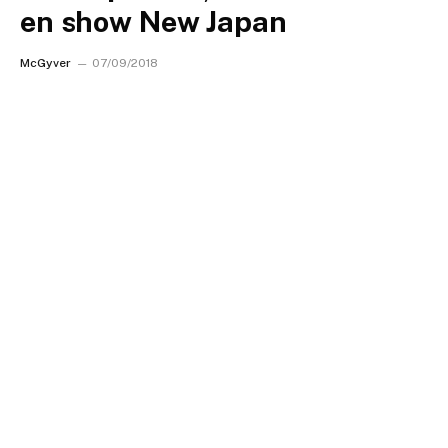
en show New Japan
McGyver
07/09/2018