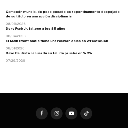
Campeón mundial de peso pesado es repentinamente despojado
de su título en una acción disciplinaria
08/05/2026
Dory Funk Jr. fallece a los 85 años
08/04/2026
El Main Event Mafia tiene una reunión épica en WrestleCon
08/01/2026
Dave Bautista recuerda su fallida prueba en WCW
07/29/2026
Facebook
Instagram
YouTube
TikTok