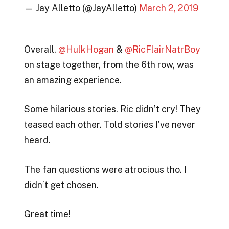
— Jay Alletto (@JayAlletto)
March 2, 2019
Overall,
@HulkHogan
&
@RicFlairNatrBoy
on stage together, from the 6th row, was
an amazing experience.
Some hilarious stories. Ric didn’t cry! They
teased each other. Told stories I’ve never
heard.
The fan questions were atrocious tho. I
didn’t get chosen.
Great time!