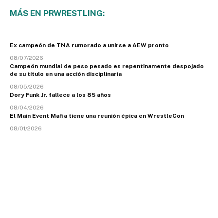
MÁS EN PRWRESTLING:
Ex campeón de TNA rumorado a unirse a AEW pronto
08/07/2026
Campeón mundial de peso pesado es repentinamente despojado
de su título en una acción disciplinaria
08/05/2026
Dory Funk Jr. fallece a los 85 años
08/04/2026
El Main Event Mafia tiene una reunión épica en WrestleCon
08/01/2026