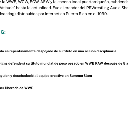
e la WWE, WCW, ECW, AEW y la escena local puertorriqueña, cubriendo 
 "Attitude" hasta la actualidad. Fue el creador del PRWrestling Audio Sh
asting) distribuidos por internet en Puerto Rico en el 1999.
G:
 es repentinamente despojado de su título en una acción disciplinaria
eigns defenderá su título mundial de peso pesado en WWE RAW después de 8 
l guion y desobedeció al equipo creativo en SummerSlam
 ser liberada de WWE