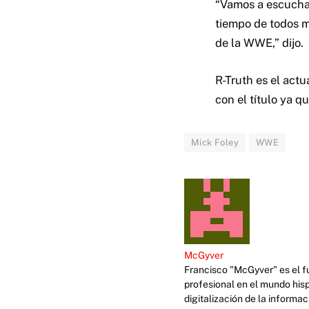
“Vamos a escuchar
tiempo de todos m
de la WWE,” dijo.
R-Truth es el ac
con el título ya q
Mick Foley
WWE
McGyver
Francisco "McGyver" es el fu
profesional en el mundo his
digitalización de la informa