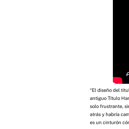
“El diseño del tít
antiguo Título Har
solo frustrante, 
atrás y habría ca
es un cinturón có