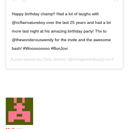
Happy birthday champ!! Had a lot of laughs with
@ricflairnatureboy over the last 25 years and had a lot
more last night at his amazing birthday party! Thx to
@thewonderouswendy for the invite and the awesome
bash! #Wooooooooo #BonJovi
A post shared by
Chris Jericho
(@chrisjerichofozzy) on
Feb 23, 2019 at 6:03am PST