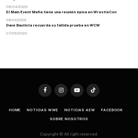
08/04/2026
El Main Event Mafia tiene una reunión épica en WrestleCon
08/01/2026
Dave Bautista recuerda su fallida prueba en WCW
07/29/2026
Facebook
Instagram
YouTube
TikTok
HOME
NOTICIAS WWE
NOTICIAS AEW
FACEBOOK
SOBRE NOSOTROS
Copyright © All right reserved.