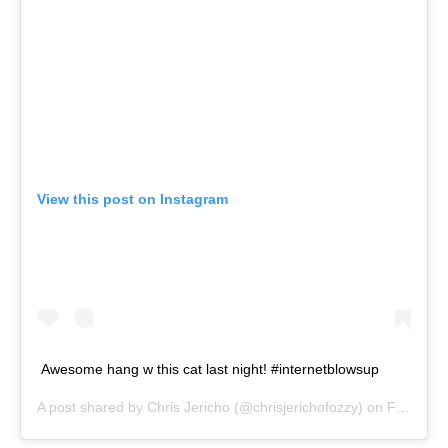
View this post on Instagram
Awesome hang w this cat last night! #internetblowsup
A post shared by
Chris Jericho
(@chrisjerichofozzy) on
Feb 23, 2019 at 6:05am PST