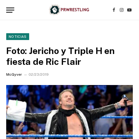
Facebook
Instagr
YouT
NOTICIAS
Foto: Jericho y Triple H en
fiesta de Ric Flair
McGyver
02/23/2019