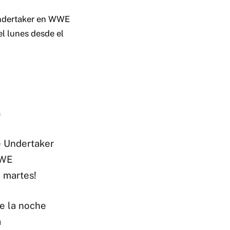
Undertaker en WWE
l lunes desde el
s
e Undertaker
WWE
 martes!
e la noche
a