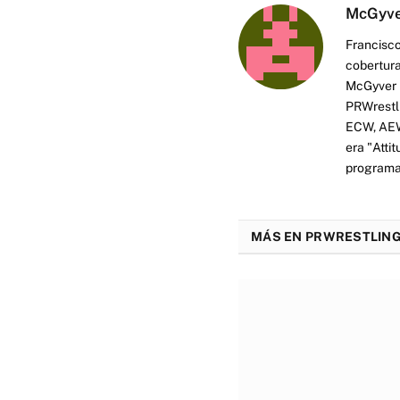
McGyv
Francisco
cobertura
McGyver h
PRWrestli
ECW, AEW 
era "Atti
programas
MÁS EN PRWRESTLING