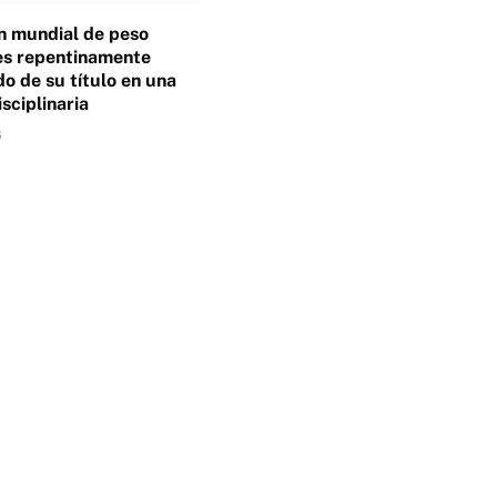
 mundial de peso
es repentinamente
o de su título en una
isciplinaria
6