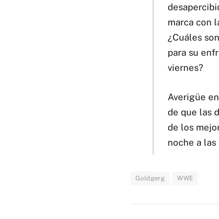
desapercibi
marca con l
¿Cuáles son 
para su enf
viernes?
Averigüe en
de que las 
de los mejo
noche a las
Goldgerg
WWE