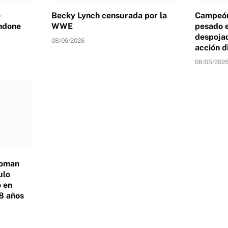
e
Becky Lynch censurada por la
Campeón
ndone
WWE
pesado 
despojad
08/06/2026
acción d
08/05/202
Roman
ulo
 en
8 años