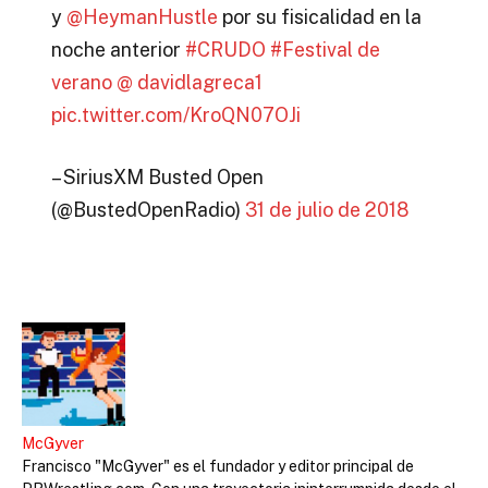
y
@HeymanHustle
por su fisicalidad en la
noche anterior
#CRUDO
#Festival de
verano
@ davidlagreca1
pic.twitter.com/KroQN07OJi
– SiriusXM Busted Open
(@BustedOpenRadio)
31 de julio de 2018
McGyver
Francisco "McGyver" es el fundador y editor principal de