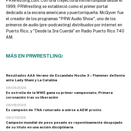
PRWrestling.com. Con una trayectoria ininterrumpida desde el
1999, PRWrestling se estableció como el primer portal
dedicado a la escena americana y puertorriqueña. McGyver fue
el creador de los programas "PRW Audio Show", uno de los
primeros de audio (pre-podcasting) distribuidos por internet en
Puerto Rico, y "Desde la 3ra Cuerda" en Radio Puerto Rico 740
AM.
MÁS EN PRWRESTLING:
Resultados AAA Verano de Escandalo Noche 3 – Flammer defiente
ante Lady Shani y La Catalina
08/09/2026
Ex estrella de la WWE gana su primer campeonato; Primera
coronación tras su liberación
08/08/2026
Ex campeón de TNA rumorado a unirse a AEW pronto
08/07/2026
Campeón mundial de peso pesado es repentinamente despojado
de su título en una acción disciplinaria