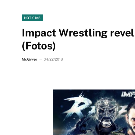
NOTICIAS
Impact Wrestling reve
(Fotos)
McGyver
04/22/2018