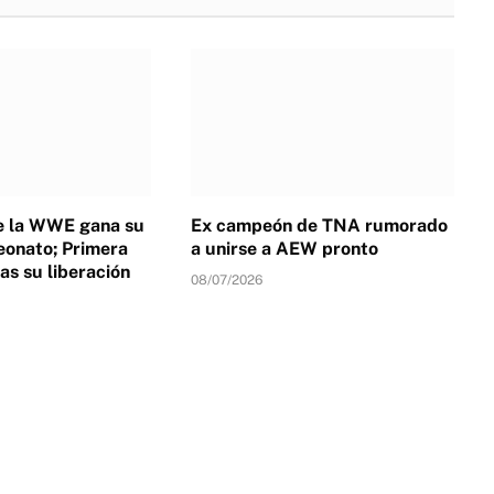
de la WWE gana su
Ex campeón de TNA rumorado
onato; Primera
a unirse a AEW pronto
as su liberación
08/07/2026